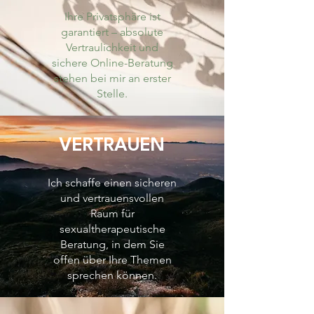
Ihre Privatsphäre ist
garantiert – absolute
Vertraulichkeit und
sichere Online-Beratung
stehen bei mir an erster
Stelle.
VERTRAUEN
Ich schaffe einen sicheren
und vertrauensvollen
Raum für
sexualtherapeutische
Beratung, in dem Sie
offen über Ihre Themen
sprechen können.