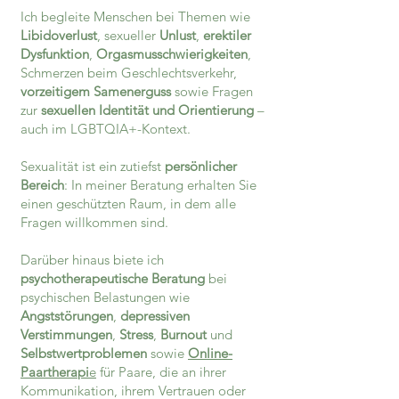
Ich begleite Menschen bei Themen wie
Libidoverlust
, sexueller
Unlust
,
erektiler
Dysfunktion
,
Orgasmusschwierigkeiten
,
Schmerzen beim Geschlechtsverkehr,
vorzeitigem Samenerguss
sowie Fragen
zur
sexuellen Identität und Orientierung
–
auch im LGBTQIA+-Kontext.
Sexualität ist ein zutiefst
persönlicher
Bereich
: In meiner Beratung erhalten Sie
einen geschützten Raum, in dem alle
Fragen willkommen sind.
Darüber hinaus biete ich
psychotherapeutische Beratung
bei
psychischen Belastungen wie
Angststörungen
,
depressiven
Verstimmungen
,
Stress
,
Burnout
und
Selbstwertproblemen
sowie
Online-
Paartherapi
e
für Paare, die an ihrer
Kommunikation, ihrem Vertrauen oder