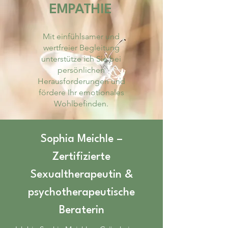
EMPATHIE
Mit einfühlsamer und
wertfreier Begleitung
unterstütze ich Sie bei
persönlichen
Herausforderungen und
fördere Ihr emotionales
Wohlbefinden.
Sophia Meichle –
Zertifizierte
Sexualtherapeutin &
psychotherapeutische
Beraterin