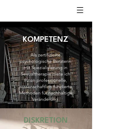
KOMPETENZ
Als zertifizierte
psychologische Beraterin
mit Spezialisierung in
Sexualtherapie biete ich
Ihnen professionelle,
wissenschaftlich fundierte
Methoden für nachhaltige
Veränderung.
DISKRETION