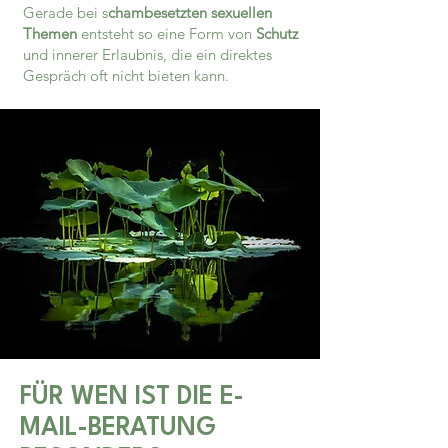
Gerade bei s
chambesetzten sexuellen
Themen
entsteht so eine Form von
Schutz
und innerer Erlaubnis, die ein direktes
Gespräch oft nicht bieten kann.
FÜR WEN IST DIE E-
MAIL-BERATUNG